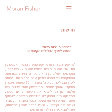
Moran Fisher
חדשות
פרויקט חונכות 2025
המסע לארץ הצלילים הקסומים
'פרויקט חונכות' הוא פרויקט קהילתי בכפר האמנים עין
הוד, שבו אמנים ותיקים מנחים אמנים צעירים יותר ,
ומקדמים דיאלוג בין-דורי , למידה ויצירה משותפת.
המוזיקאית טל זימרה קולמן יצרה במקור את "המסע
לארץ הצלילים הקסומים" בשנות ה-90 כמופע תיאטרון
מוזיקלי, שהפך מאוחר יותר לדיסק אהוב לילדים. היא
חלמה זמן רב להביא את הסיפור לחיים כספר,
והפרויקט הזה העניק לנו הזדמנות מושלמת לשיתוף
פעולה. אני איירתי את הסיפור כספר בעבודת יד, מצויר
בצבעי מים וקולאז' – וכעת הספר ממתין להדפסה,
מוכן להביא את רוחו לדורות חדשים.